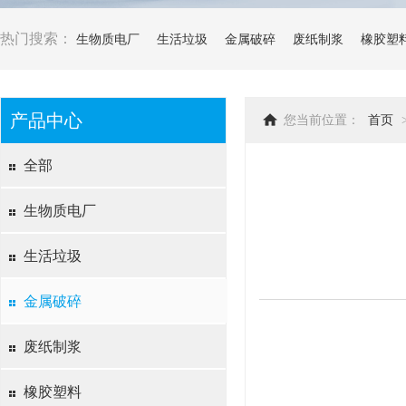
热门搜索：
生物质电厂
生活垃圾
金属破碎
废纸制浆
橡胶塑
产品中心
您当前位置：
首页
全部
生物质电厂
生活垃圾
金属破碎
废纸制浆
橡胶塑料