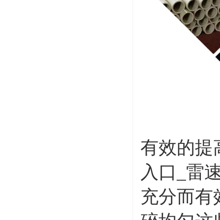
有效的提
入口_雷
充分而有