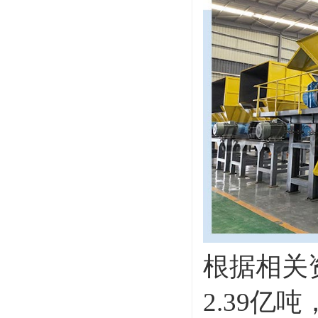
根据相关
2.39亿