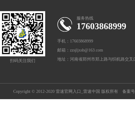
服务热线
17603868999
手机：17603868999
邮箱：zzsjljxsb@163.com
地址：河南省郑州市郑上路与织机路交叉口
扫码关注我们
Copyright © 2012-2020 雷速官网入口_雷速中国 版权所有
备案号