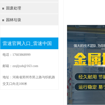
固废处理
园林垃圾
雷速官网入口_雷速中国
电话：17603868999
邮箱：zzsjljxsb@163.com
地址：河南省郑州市郑上路与织机路
交叉口向北100米