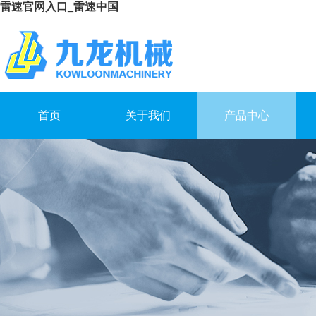
雷速官网入口_雷速中国
首页
关于我们
产品中心