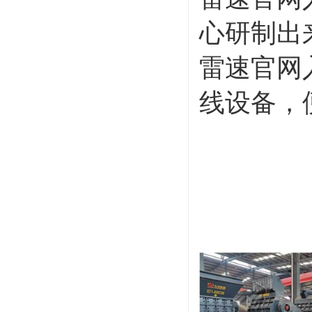
心研制出
雷速官网
线设备，