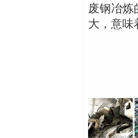
废钢冶炼
大，意味