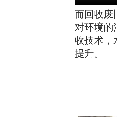
而回收废
对环境的
收技术，
提升。