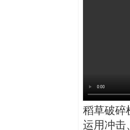
稻草破碎
运用冲击