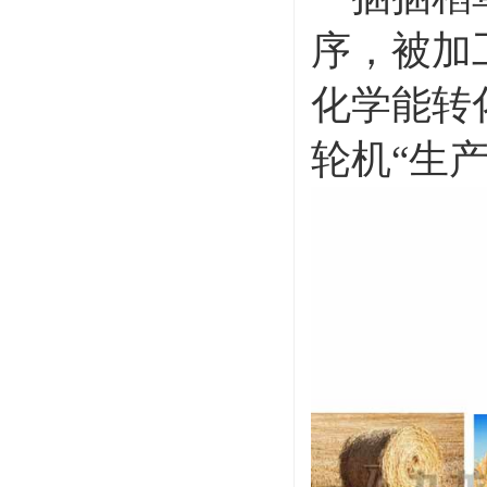
序，被加
化学能转
轮机“生