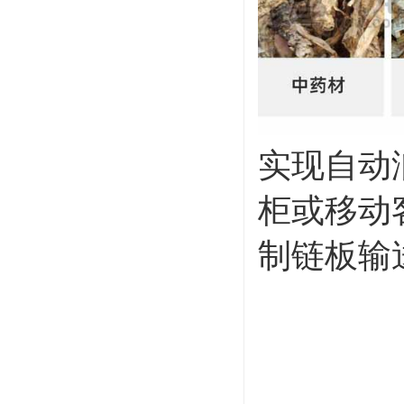
实现自动
柜或移动
制链板输