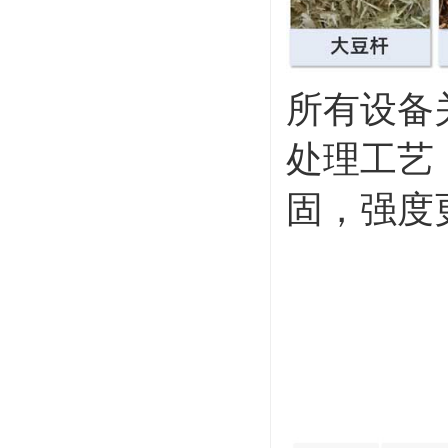
所有设备
处理工艺
固，强度