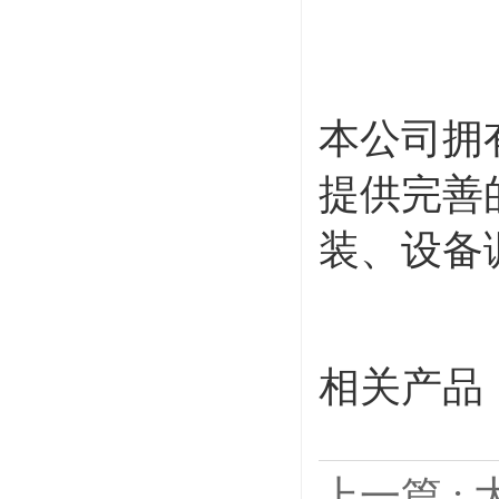
本公司拥
提供完善
装、设备
相关产品
上一篇 :