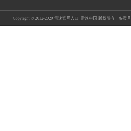
Copyright © 2012-2020 雷速官网入口_雷速中国 版权所有
备案号