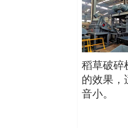
稻草破碎
的效果，
音小。