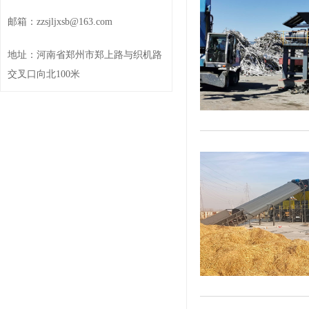
邮箱：zzsjljxsb@163.com
地址：河南省郑州市郑上路与织机路
交叉口向北100米