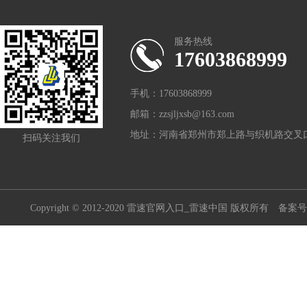
服务热线
17603868999
手机：17603868999
邮箱：zzsjljxsb@163.com
地址：河南省郑州市郑上路与织机路交叉口
扫码关注我们
Copyright © 2012-2020 雷速官网入口_雷速中国 版权所有
备案号